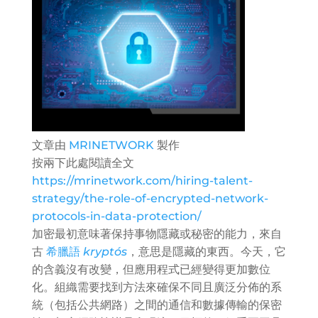
文章由
MRINETWORK
製作
按兩下此處閱讀全文
https://mrinetwork.com/hiring-talent-
strategy/the-role-of-encrypted-network-
protocols-in-data-protection/
加密最初意味著保持事物隱藏或秘密的能力，來自
古
希臘語
kryptós
，意思是隱藏的東西。今天，它
的含義沒有改變，但應用程式已經變得更加數位
化。組織需要找到方法來確保不同且廣泛分佈的系
統（包括公共網路）之間的通信和數據傳輸的保密