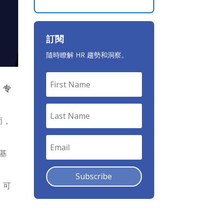
訂閱
隨時瞭解 HR 趨勢和洞察。
，专
而，
基
Subscribe
，可