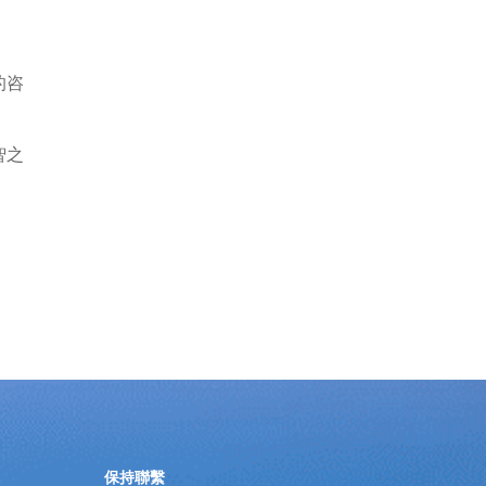
的咨
智之
保持聯繫