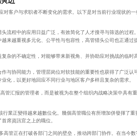
演进
以应对客户与求职者不断变化的需求。以下是对当前行业现状的一
猎头流程中的应用日益广泛，有效简化了人才搜寻与筛选的过程
中越来越重视多元化、公平性与包容性，高管猎头公司也正通过
益复杂的不确定性，对能够带来新视角、并协助应对挑战的临时
合作与协同能力，管理层岗位对软技能的重要性也获得了广泛认
专业化，以更好地回应不同行业与地区客户多样且复杂的需求。
级高管汇报的管理者，而是被视为在整个组织内战略决策中具有
該行業正變得越來越數位化。幾個高管職位有所增加併發揮了重
了首席資訊官之上的職位。
许多高管正在打破各部门之间的壁垒，推动跨部门协作。在当今数