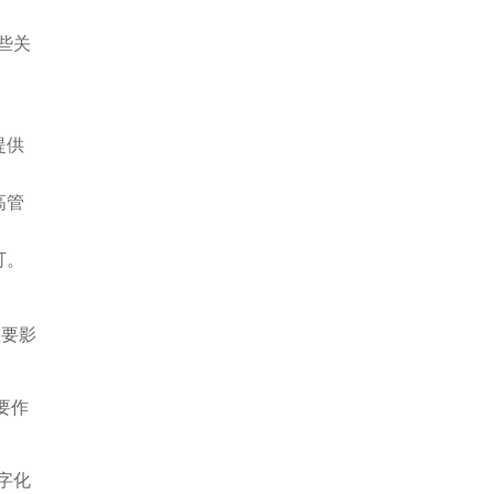
些关
。
提供
高管
可。
重要影
要作
字化