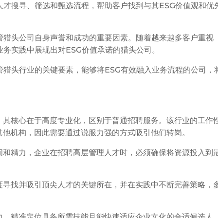
人才搜寻、筛选和甄选流程，帮助客户找到与其ESG价值观和优
高管猎头公司自身声誉和成功的重要因素。随着越来越多客户重视
业务实践中展现出对ESG价值承诺的猎头公司。
管猎头行业的关键要素，能够将ESG有效融入业务流程的公司，
。其核心在于高度专业化，区别于普通招聘服务。该行业的工作
其他机构，因此需要通过说服力强的方式吸引他们转岗。
间和精力，企业在招聘高层管理人才时，必须确保将资源投入到
度寻找并吸引顶尖人才的关键所在，并在实践中不断完善策略，
力，精准定位具备所需技能且能快速适应企业文化的合适候选人