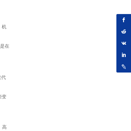
。机
其是在
。
取代
些变
。高