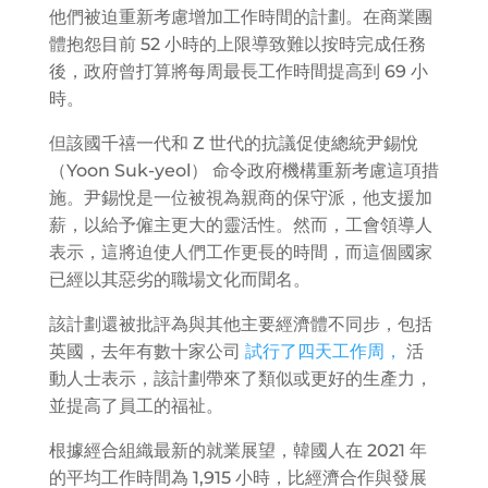
他們被迫重新考慮增加工作時間的計劃。在商業團
體抱怨目前 52 小時的上限導致難以按時完成任務
後，政府曾打算將每周最長工作時間提高到 69 小
時。
但該國千禧一代和 Z 世代的抗議促使總統尹錫悅
（Yoon Suk-yeol） 命令政府機構重新考慮這項措
施。尹錫悅是一位被視為親商的保守派，他支援加
薪，以給予僱主更大的靈活性。然而，工會領導人
表示，這將迫使人們工作更長的時間，而這個國家
已經以其惡劣的職場文化而聞名。
該計劃還被批評為與其他主要經濟體不同步，包括
英國，去年有數十家公司
試行了四天工作周，
活
動人士表示，該計劃帶來了類似或更好的生產力，
並提高了員工的福祉。
根據經合組織最新的就業展望，韓國人在 2021 年
的平均工作時間為 1,915 小時，比經濟合作與發展