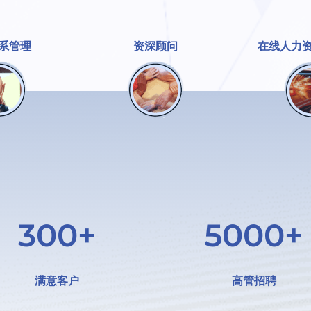
系管理
资深顾问
在线人力
300+
5000+
满意客户
高管招聘