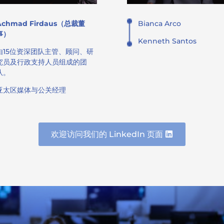
Achmad Firdaus（总裁董
Bianca Arco
事）
Kenneth Santos
由15位资深团队主管、顾问、研
究员及行政支持人员组成的团
队。
亚太区媒体与公关经理
欢迎访问我们的 LinkedIn 页面